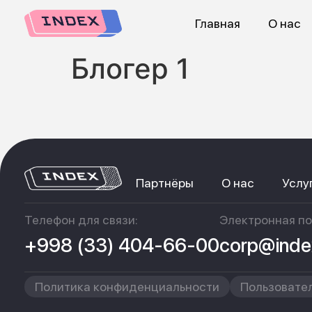
Главная
О нас
Блогер 1
Партнёры
О нас
Услу
Телефон для связи:
Электронная по
+998 (33) 404-66-00
corp@inde
Политика конфиденциальности
Пользовате