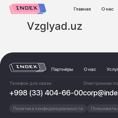
Главная
О нас
Vzglyad.uz
Партнёры
О нас
Услу
Телефон для связи:
Электронная по
+998 (33) 404-66-00
corp@inde
Политика конфиденциальности
Пользовате