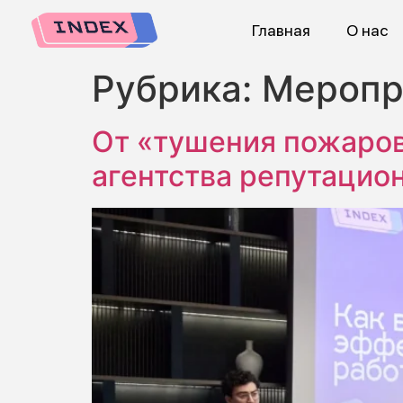
Главная
О нас
Рубрика:
Меропр
От «тушения пожаров
агентства репутацион