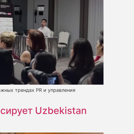
ажных трендах PR и управления
сирует Uzbekistan