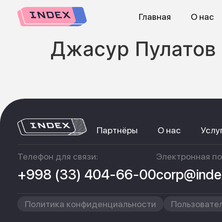
Главная
О нас
Джасур Пулатов
Партнёры
О нас
Услу
Телефон для связи:
Электронная по
+998 (33) 404-66-00
corp@inde
Политика конфиденциальности
Пользовате