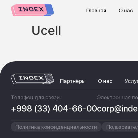
Главная
О нас
Ucell
Партнёры
О нас
Услу
Телефон для связи:
Электронная по
+998 (33) 404-66-00
corp@inde
Политика конфиденциальности
Пользовате